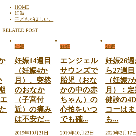
HOME
妊娠
子どもがほしい。
RELATED POST
妊娠
妊娠
妊娠
か
妊娠14週目
エンジェル
妊娠26
（妊娠4か
サウンズで
ら27週目
か
月）、突然
胎児（おな
（妊娠7
期
のおなか
かの中の赤
月）：定
Dエ
（子宮付
ちゃん）の
健診の4
た
近）の痛み
心拍をいつ
コーはま
は不安だ...
でも確...
も...
日
2019年10月31日
2019年10月23日
2020年2月17