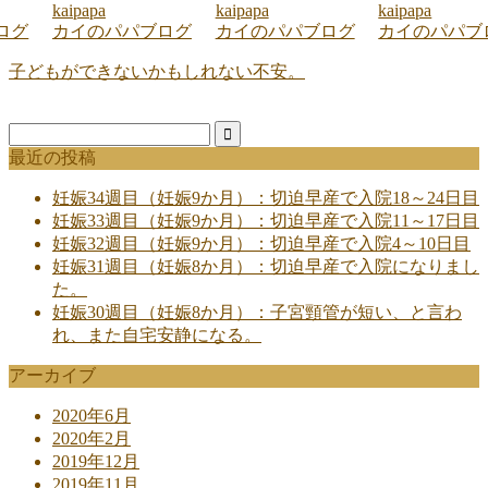
kaipapa
kaipapa
kaipapa
ログ
カイのパパブログ
カイのパパブログ
カイのパパブ
子どもができないかもしれない不安。
最近の投稿
妊娠34週目（妊娠9か月）：切迫早産で入院18～24日目
妊娠33週目（妊娠9か月）：切迫早産で入院11～17日目
妊娠32週目（妊娠9か月）：切迫早産で入院4～10日目
妊娠31週目（妊娠8か月）：切迫早産で入院になりまし
た。
妊娠30週目（妊娠8か月）：子宮頸管が短い、と言わ
れ、また自宅安静になる。
アーカイブ
2020年6月
2020年2月
2019年12月
2019年11月