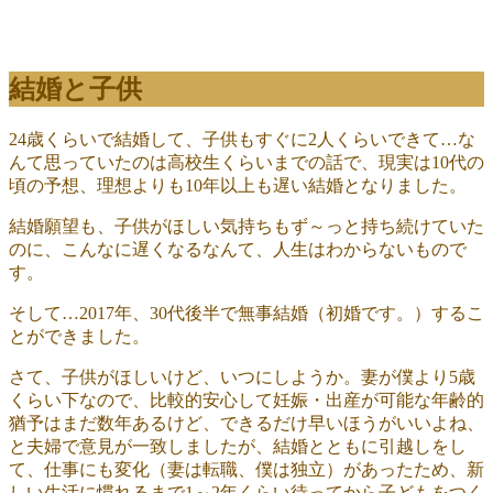
結婚と子供
24歳くらいで結婚して、子供もすぐに2人くらいできて…な
んて思っていたのは高校生くらいまでの話で、現実は10代の
頃の予想、理想よりも10年以上も遅い結婚となりました。
結婚願望も、子供がほしい気持ちもず～っと持ち続けていた
のに、こんなに遅くなるなんて、人生はわからないもので
す。
そして…2017年、30代後半で無事結婚（初婚です。）するこ
とができました。
さて、子供がほしいけど、いつにしようか。妻が僕より5歳
くらい下なので、比較的安心して妊娠・出産が可能な年齢的
猶予はまだ数年あるけど、できるだけ早いほうがいいよね、
と夫婦で意見が一致しましたが、結婚とともに引越しをし
て、仕事にも変化（妻は転職、僕は独立）があったため、新
しい生活に慣れるまで1～2年くらい待ってから子どもをつく